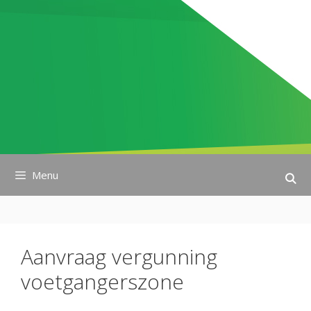
Ga
naar
de
inhoud
Menu
Aanvraag vergunning
voetgangerszone