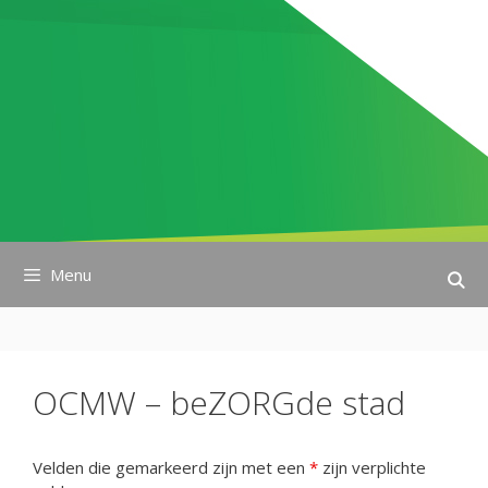
Ga
naar
de
inhoud
Menu
OCMW – beZORGde stad
Velden die gemarkeerd zijn met een
*
zijn verplichte