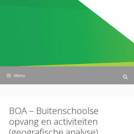
Ga
naar
de
inhoud
Menu
BOA – Buitenschoolse
opvang en activiteiten
(geografische analyse)