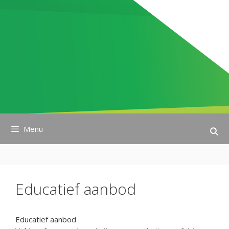
Ga
naar
de
inhoud
Menu
Educatief aanbod
Educatief aanbod