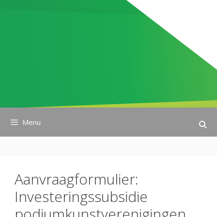
Ga
naar
de
inhoud
Menu
Aanvraagformulier:
Investeringssubsidie
podiumkunstverenigingen